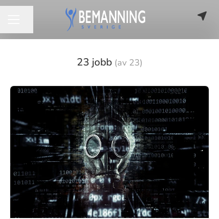
Dela sidan
KARRIÄRMENY
23 jobb
(av 23)