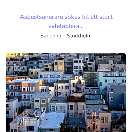
Asbestsanerare sökes till ett stort
väletablera...
Sanering
·
Stockholm