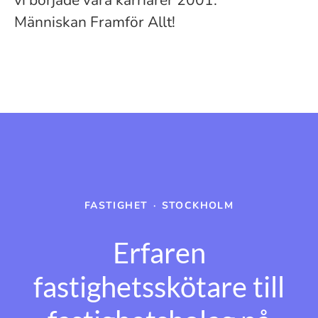
vi började våra karriärer 2001.
Människan Framför Allt!
FASTIGHET
·
STOCKHOLM
Erfaren
fastighetsskötare till