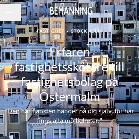
Dela sidan
KARRIÄRMENY
FASTIGHET
·
STOCKHOLM
Erfaren
fastighetsskötare till
fastighetsbolag på
Östermalm
"Den här tjänsten hänger på dig själv, för här
finns alla möjligheter."