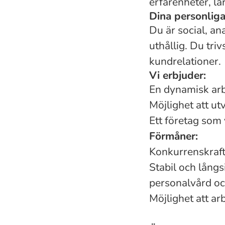
erfarenheter, lä
Dina personlig
Du är social, an
uthållig. Du tr
kundrelationer.
Vi erbjuder:
En dynamisk ar
Möjlighet att ut
Ett företag som 
Förmåner:
Konkurrenskrafti
Stabil och långs
personalvård oc
Möjlighet att a