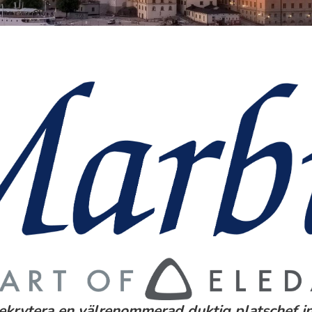
rekrytera en välrenommerad duktig platschef 