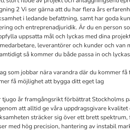
ett stort flöde av projekt och anläggningsentrep
ning 2 Vi ser gärna att du har flera års erfarenh
samhet i ledande befattning, samt har goda ku
ring och entreprenadjuridik. Är du en person so
ppfylla uppsatta mål och lyckas med dina projek
edarbetare, leverantörer och kunder och van m
amtidigt så kommer du både passa in och lyckas
olag som jobbar nära varandra där du kommer få 
r få möjlighet att bygga ditt eget lag
r tjugo år framgångsrikt förbättrat Stockholms p
 genom att alltid ge våra uppdragsgivare kvalite
samheten sträcker sig över ett brett spektrum, 
er med hög precision, hantering av instabil mar