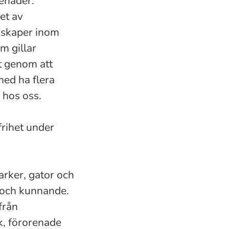
renader.
et av
nskaper inom
m gillar
t genom att
ed ha flera
 hos oss.
frihet under
arker, gator och
t och kunnande.
från
k, förorenade