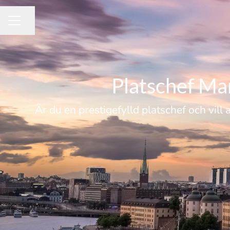
Dela sidan
KARRIÄRMENY
Platschef Ma
Är du en prestigefylld platschef och vil