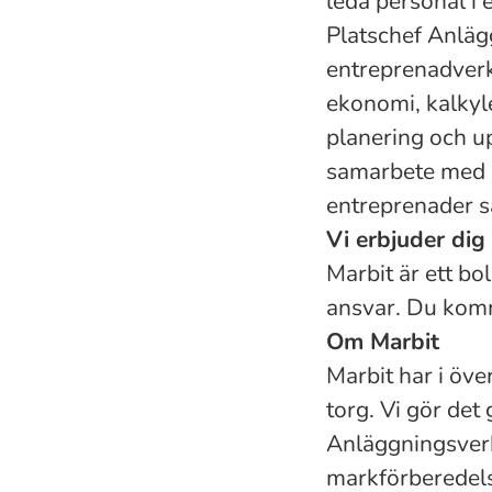
leda personal i 
Platschef Anlägg
entreprenadverk
ekonomi, kalkyle
planering och u
samarbete med m
entreprenader s
Vi erbjuder dig
Marbit är ett b
ansvar. Du komme
Om Marbit
Marbit har i öve
torg. Vi gör det
Anläggningsverk
markförberedels