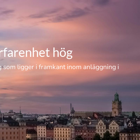
rfarenhet hög
g som ligger i framkant inom anläggning i