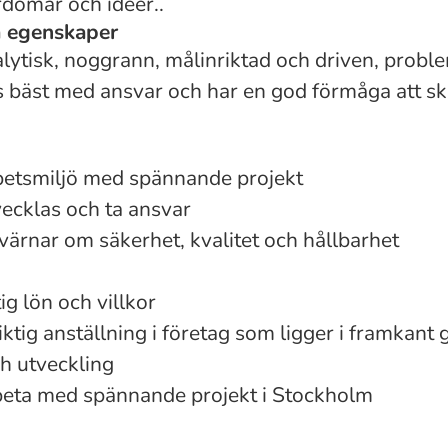
rdomar och idéer..
a egenskaper
alytisk, noggrann, målinriktad och driven, probl
ivs bäst med ansvar och har en god förmåga att s
betsmiljö med spännande projekt
vecklas och ta ansvar
värnar om säkerhet, kvalitet och hållbarhet
g lön och villkor
iktig anställning i företag som ligger i framkant 
h utveckling
rbeta med spännande projekt i Stockholm