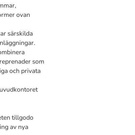
ammar,
former ovan
ar särskilda
nläggningar.
kombinera
treprenader som
ga och privata
Huvudkontoret
en tillgodo
ing av nya