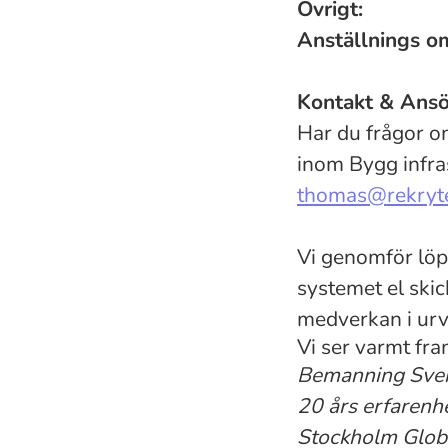
Övrigt:
Anställnings om
Kontakt & Ansö
Har du frågor o
inom Bygg infr
thomas@rekryt
Vi genomför löp
systemet el skick
medverkan i urv
Vi ser varmt fr
Bemanning Sveri
20 års erfarenhe
Stockholm Globe