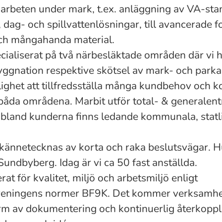
arbeten under mark, t.ex. anläggning av VA-st
 dag- och spillvattenlösningar, till avancerade 
ch mångahanda material.
cialiserat på två närbesläktade områden där vi h
ggnation respektive skötsel av mark- och parka
lighet att tillfredsställa många kundbehov och 
båda områdena. Marbit utför total- & generalen
bland kunderna finns ledande kommunala, statli
.
kännetecknas av korta och raka beslutsvägar. 
 Sundbyberg. Idag är vi ca 50 fast anställda.
erat för kvalitet, miljö och arbetsmiljö enligt
eningens normer BF9K. Det kommer verksamhet
orm av dokumentering och kontinuerlig återkoppl