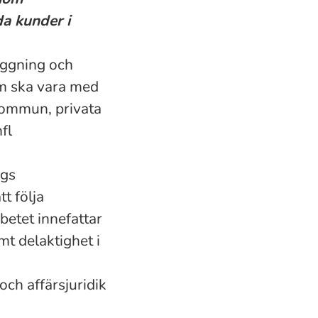
da kunder i
äggning och
som ska vara med
kommun, privata
fl
ngs
t följa
betet innefattar
mt delaktighet i
och affärsjuridik