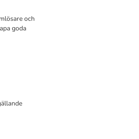
emlösare och
kapa goda
gällande