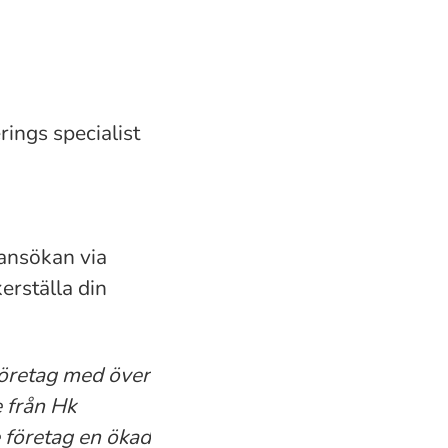
ings specialist
 ansökan via
kerställa din
företag med över
e från Hk
 företag en ökad