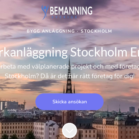
BYGG ANLÄGGNING
·
STOCKHOLM
rkanläggning Stockholm E
l arbeta med välplanerade projekt och med företa
Stockholm? Då är det här rätt företag för dig!
Skicka ansökan