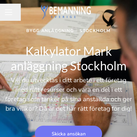
Dela sidan
KARRIÄRMENY
BYGG ANLÄGGNING
·
STOCKHOLM
Kalkylator Mark
anläggning Stockholm
Vill du utvecklas i ditt arbete i ett företag
med rätt resurser och vara en del i ett
företag som tänker på sina anställda och ger
bra villkor? Då är det här rätt företag för dig!
Skicka ansökan